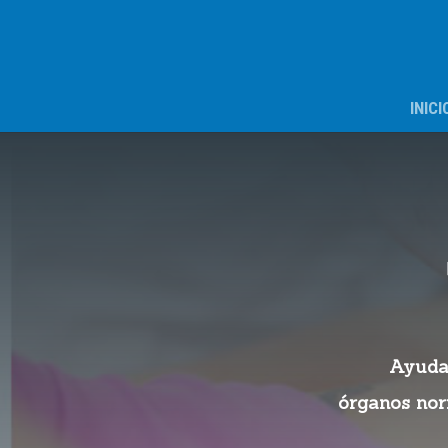
INICI
Ayuda 
órganos nor